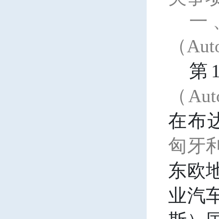
一
（
Aut
第
（
Aut
在布
匈牙
东欧
业汽