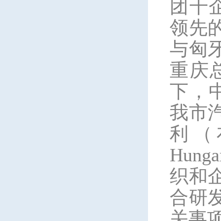
团千
领先
与匈
重庆
下，
我市
利（
Hunga
织和
合研
关事