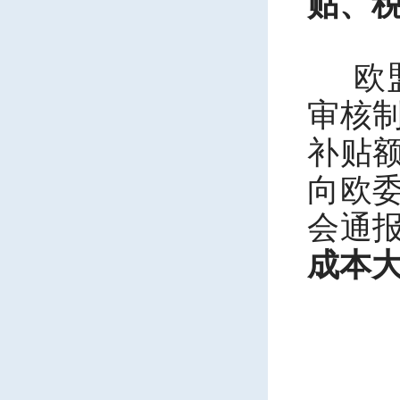
贴、
欧
审核
补贴
向欧
会通
成本
二
匈