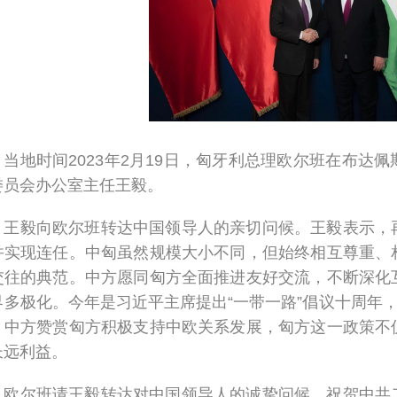
当地时间2023年2月19日，匈牙利总理欧尔班在布达
委员会办公室主任王毅。
王毅向欧尔班转达中国领导人的亲切问候。王毅表示，
并实现连任。中匈虽然规模大小不同，但始终相互尊重、
交往的典范。中方愿同匈方全面推进友好交流，不断深化
界多极化。今年是习近平主席提出“一带一路”倡议十周年，
。中方赞赏匈方积极支持中欧关系发展，匈方这一政策不
长远利益。
欧尔班请王毅转达对中国领导人的诚挚问候，祝贺中共