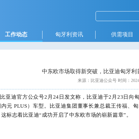
工作动态
匈牙利资讯
供需项目
中东欧市场取得新突破，比亚迪匈牙利
来源：比亚迪公众号
时间：2024-
比亚迪官方公众号2月24日发文称，比亚迪于2月23日向匈牙
国内元 PLUS）车型。比亚迪集团董事长兼总裁王传福、匈
，这标志着比亚迪“成功开启了中东欧市场的崭新篇章”。