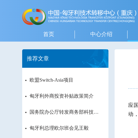
首页
中心介绍
推荐文章
欧盟Switch-Asia项目
匈牙利外商投资补贴政策简介
应
国务院办公厅转发商务部科技部
动
关于进一步鼓励外商投资设立研
发中心若干措施的通知
匈牙利总理欧尔班会见王毅