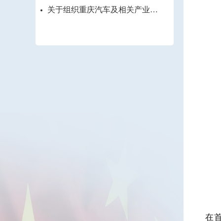
关于组织重庆汽车及相关产业企
业赴匈牙利参展考察的通知
在