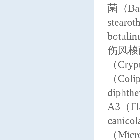
菌（Bac
stear
botu
伤风梭菌
（Cryp
（Coli
dipht
A3（Fl
cani
（Micr