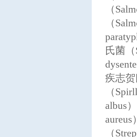
（Salm
（Salm
para
氏菌（Se
dysen
疾志贺氏菌
（Spir
albu
aureu
（Stre