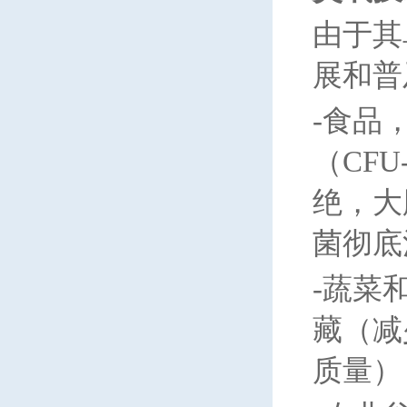
由于其
展和普
-
食品
（CF
绝，大
菌彻底
-
蔬菜
藏（减
质量）