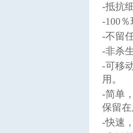
-
抵抗
-100
％
-
不留
-
非杀
-
可移
用。
-
简单
保留在
-
快速