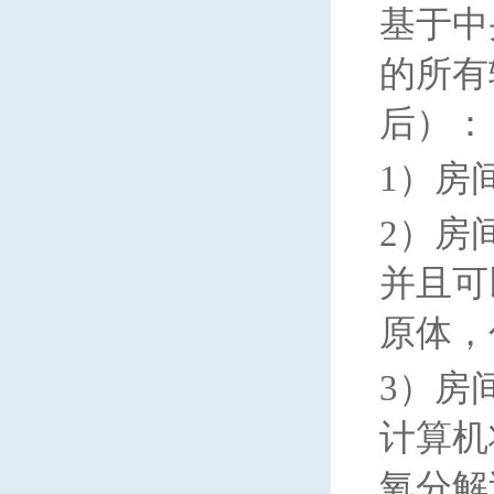
基于中
的所有
后）：
1
）房
2
）房
并且可
原体，
3
）房
计算机
氧分解