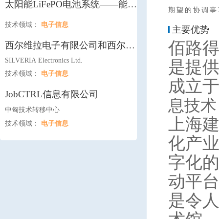
太阳能LiFePO电池系统——能量
期望的协调事
储存方案。
技术领域：
电子信息
主要优势
佰路得
西尔维拉电子有限公司和西尔维
拉原型设计制造有限公司
SILVERIA Electronics Ltd.
是提
技术领域：
电子信息
成立
JobCTRL信息有限公司
息技术
中匈技术转移中心
上海
技术领域：
电子信息
化产
字化
动平
是令