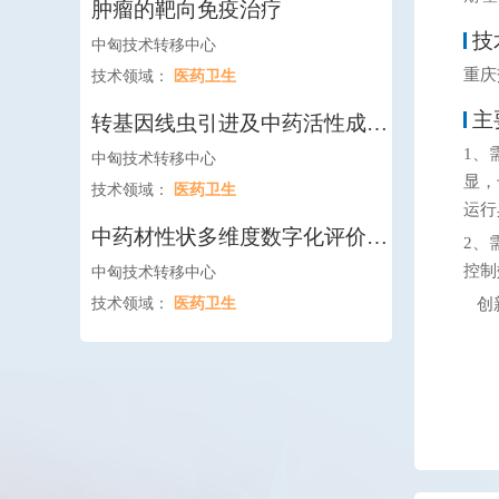
肿瘤的靶向免疫治疗
技
中匈技术转移中心
重庆
技术领域：
医药卫生
主
转基因线虫引进及中药活性成分
的药理学机制研究
1、
中匈技术转移中心
显，
技术领域：
医药卫生
运行
中药材性状多维度数字化评价技
2、
术研究
控制
中匈技术转移中心
技术领域：
医药卫生
创新