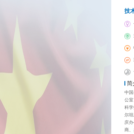
技
简
中国
公室
科学
尔坦
庆办
商、