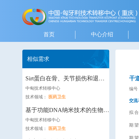
首页
中心介绍
相似需求
Sirt蛋白在骨、关节损伤和退变
干
中的作用和机制研究
中匈技术转移中心
编号：
技术领域：
医药卫生
交流
基于功能DNA纳米技术的生物传
拟
感器技术
中匈技术转移中心
期
技术领域：
医药卫生
期