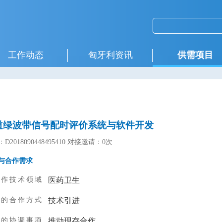
工作动态
匈牙利资讯
供需项目
道绿波带信号配时评价系统与软件开发
D2018090448495410
对接邀请：0次
与合作需求
合作技术领域
医药卫生
望的合作方式
技术引进
望的协调事项
推动现存合作