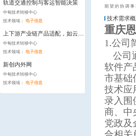
轨道交通控制与客运智能决策
期望的协调事
中匈技术转移中心
技术需求概
技术领域：
电子信息
重庆
上下游产业链产品适配，如云平
1.公司
台服务、操作系统、服务器主
中匈技术转移中心
机、芯片、数据库、办公软件等
技术领域：
电子信息
公司
领域的厂商
新创内外网
软件产
中匈技术转移中心
市基础
技术领域：
电子信息
技术应
录入围
商、中
党政及
合相关