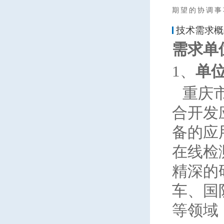
动力系统智能控制技术研究与应
期望的协调事
用 无人飞行器综合控制与快速
技术需求概
原型验证技术研究 先进小型涡
轴发动机设计与应用 微型涡轮
需求单
喷气发动机设计与应用 航空发
1、
单
动机叶片修复技术研究与应用
轻型航空发动机螺旋桨研发与应
重庆
用 航空轻质合金/复合材料结构
合开发
一体化设计制造技术 航空发动
机监控检测技术研究 直升机
备的应
在线检
精深的
车、国
等领域