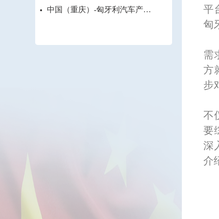
平
中国（重庆）-匈牙利汽车产业
创新论坛
匈
需
方
步
不
要
深
介