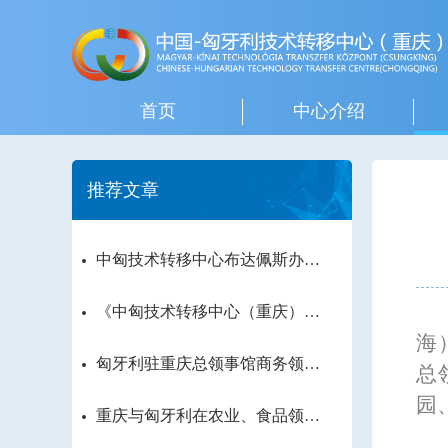
首页
中心介绍
推荐文章
中匈技术转移中心布达佩斯办公
室揭牌
《中匈技术转移中心（重庆）成
立宣言》签署 将实现更深入广
海
泛的科技合作
匈牙利驻重庆总领事馆商务领事
总
与重庆市科委洽谈共建中匈技术
园
转移中心
重庆与匈牙利在农业、食品领域
科技合作迈上新台阶