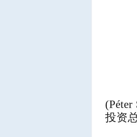
匈
(Péter 
投资总
西